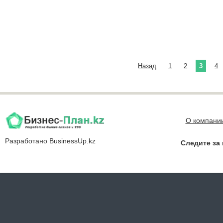
Назад
1
2
3
4
О компани
Разработано
BusinessUp.kz
Следите за 