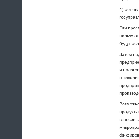
4) объяв
госуправ
Эти прос
пользу о
будут ос
Затем на
предприн
и налого
отказали
предприн
производ
Возможно
продукти
взносов 
микропре
фиксиров