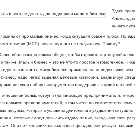
Здесь прив
Александра
ничего путн
споминают про малый бизнес, когда ситуация совсем плоха. Но еще
имательства (МСП) ничего путного не получалось. Почему?
Слово «болезнь» слишком общее, чтобы отразить картину заболева
 так же. Малый бизнес – это не что-то простое и гомогенное. Ник
а одного занятого в микробизнесе примерно на порядок ниже, чем в
 бизнесу надо, четко выделяя целевые категории, анализируя спе
 применяя свои наборы инструментов поддержки к каждой целевой г
В отношении больших групп (начинающие предприниматели, микро
ю навыков предпринимателей, в том числе по самостоятельному п
ые ресурсы, которых в условиях длительного ухудшения ситуации в
торам, которые смогут повысить отдачу от них, вкладывая свои рес
стам. Они не чиновники из различных фондов, они рискуют своими 