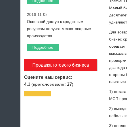
Подробнее
Третье. П
Малый би
2016-11-08
десятиле
Основной доступ к кредитным
удивляютс
ресурсам получат мелкотоварные
Для возв
производства
бизнес с
обещает в
Подробнее
высказыв
проверки
Продажа готового бизнеса
два года
стороны 
Оцените наш сервис:
начаться
4.1
(проголосовало:
37
)
1) показ
МСП пров
2) вывед
небольшо
3) проло