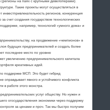
(регионы на паях с крупными девелоперами).
руктуре. Такие проекты могут осуществляться в
т инвестпривлекательность регионов, конкуренция
 за счет создания государством технологических
о поддержке, например, технологий «умного дома» и
едпринимательству, на продвижение «чемпионов» в
слоя будущих предпринимателей и создать более
нет последнее место по уровню
жет увеличению предпринимательского капитала
ортфеля креативных идей.
 по поддержке МСП. Это будет гибрид
не оправдывает явного и устойчивого конфликта
и в работе этого монстра.
редпринимательских услуг обществу. Но нужен и
йшего огосударствления экономики через поддержку
контроля за ценами и проч. Так мы быстро получим