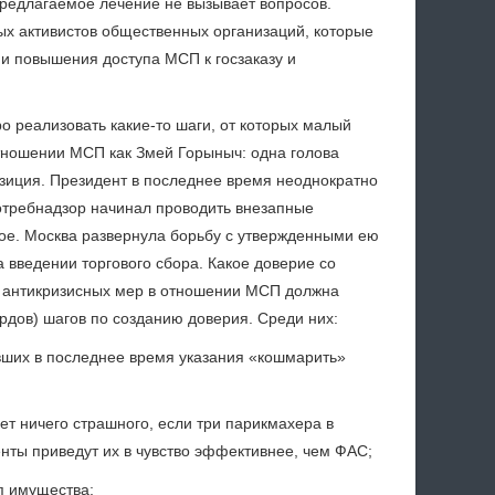
 предлагаемое лечение не вызывает вопросов.
ых активистов общественных организаций, которые
 повышения доступа МСП к госзаказу и
о реализовать какие-то шаги, от которых малый
отношении МСП как Змей Горыныч: одна голова
позиция. Президент в последнее время неоднократно
потребнадзор начинал проводить внезапные
ное. Москва развернула борьбу с утвержденными ею
 введении торгового сбора. Какое доверие со
я антикризисных мер в отношении МСП должна
рдов) шагов по созданию доверия. Среди них:
вших в последнее время указания «кошмарить»
т ничего страшного, если три парикмахера в
нты приведут их в чувство эффективнее, чем ФАС;
п имущества;