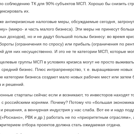
 по соблюдению ТК для 90% субъектов МСП. Хорошо бы снизить стр
ексировать их.
же антикризисные налоговые меры, обсуждаемые сегодня, затронут
ку» (микро- и часть малого бизнеса). Эти меры не принесут боль
ых доходов), но и не дадут большой пользы бизнесу: во время кри
бороты (ограничения по спросу) или прибыль (ограничения по рен
ий для них несущественно. И это не те категории МСП, которые мог
 целевые группы МСП в условиях кризиса могут не просто выживать
 средний бизнес. Плюс интрапренерство, т. е. выращивание новых
е категории бизнеса создают мало новых рабочих мест или затем 
в и решений.
онные стартапы сейчас если и возникают, то инвесторов находят 
 с российскими корнями. Почему? Потому что «большая экономика
 и решения, а венчурная индустрия у нас слаба. Вот ее и надо под
 («Роснано», РВК и др.) работать не по «приоритетным отраслям»,
критерием отбора проектов должна стать ожидаемая отдача.