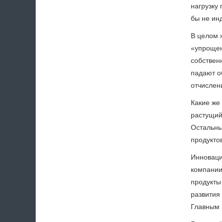
нагрузку
бы не инд
В целом 
«упрощен
собственн
падают о
отчислен
Какие же
растущий
Остальны
продукто
Инноваци
компании
продукты
развития
Главным 