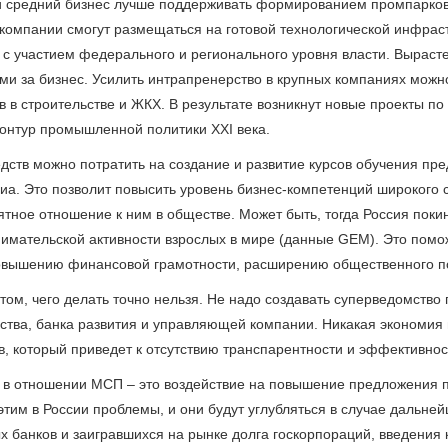
 средний бизнес лучше поддерживать формированием промпарков 
компании смогут размещаться на готовой технологической инфраст
 с участием федерального и регионального уровня власти. Вырасте
ми за бизнес. Усилить интрапренерство в крупных компаниях можно
в в строительстве и ЖКХ. В результате возникнут новые проекты п
 контур промышленной политики XXI века.
едств можно потратить на создание и развитие курсов обучения пр
иа. Это позволит повысить уровень бизнес-компетенций широкого 
ятное отношение к ним в обществе. Может быть, тогда Россия поки
имательской активности взрослых в мире (данные GEM). Это помо
овышению финансовой грамотности, расширению общественного п
 том, чего делать точно нельзя. Не надо создавать суперведомство
ства, банка развития и управляющей компании. Никакая экономия 
в, который приведет к отсутствию транспарентности и эффективност
 в отношении МСП – это воздействие на повышение предложения п
 этим в России проблемы, и они будут углубляться в случае дальне
х банков и заигравшихся на рынке долга госкорпораций, введения 