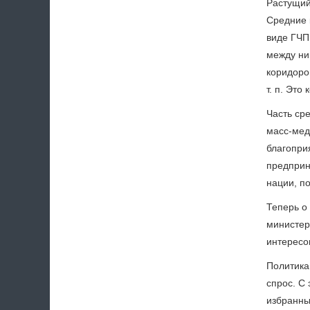
Растущий
Средние 
виде ГЧП
между ни
коридоро
т. п. Это
Часть ср
масс-мед
благопри
предприн
нации, п
Теперь о
министер
интересо
Политика
спрос. С
избранны