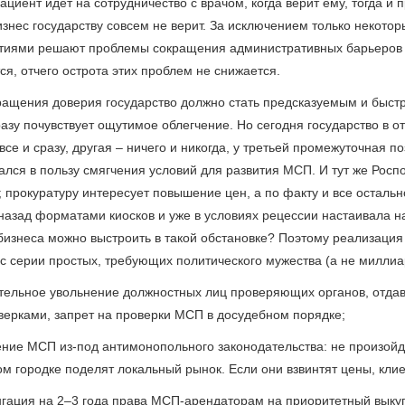
ациент идет на сотрудничество с врачом, когда верит ему, тогда и
знес государству совсем не верит. За исключением только некотор
тиями решают проблемы сокращения административных барьеров и
я, отчего острота этих проблем не снижается.
ращения доверия государство должно стать предсказуемым и быстр
разу почувствует ощутимое облегчение. Но сегодня государство в 
се и сразу, другая – ничего и никогда, у третьей промежуточная 
ался в пользу смягчения условий для развития МСП. И тут же Рос
; прокуратуру интересует повышение цен, а по факту и все осталь
 назад форматами киосков и уже в условиях рецессии настаивала на
бизнеса можно выстроить в такой обстановке? Поэтому реализаци
 с серии простых, требующих политического мужества (а не миллиа
ательное увольнение должностных лиц проверяющих органов, отда
ерками, запрет на проверки МСП в досудебном порядке;
ение МСП из-под антимонопольного законодательства: не произойде
м городке поделят локальный рынок. Если они взвинтят цены, клие
нгация на 2–3 года права МСП-арендаторам на приоритетный выку