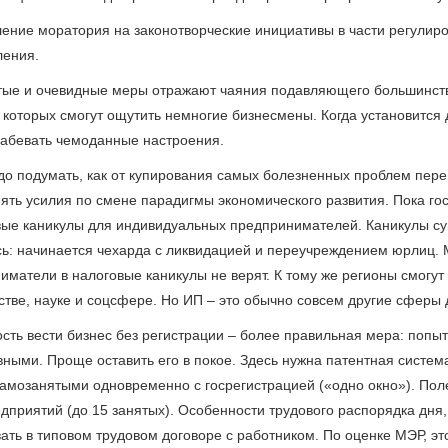
ление моратория на законотворческие инициативы в части регулир
ления.
тые и очевидные меры отражают чаяния подавляющего большинств
т которых смогут ощутить немногие бизнесмены. Когда установится
лабевать чемоданные настроения.
до подумать, как от купирования самых болезненных проблем перей
ять усилия по смене парадигмы экономического развития. Пока го
вые каникулы для индивидуальных предпринимателей. Каникулы сущ
сь: начинается чехарда с ликвидацией и переучреждением юрлиц. М
иматели в налоговые каникулы не верят. К тому же регионы смогут
стве, науке и соцсфере. Но ИП – это обычно совсем другие сферы 
сть вести бизнес без регистрации – более правильная мера: попы
вными. Проще оставить его в покое. Здесь нужна патентная систем
самозанятыми одновременно с госрегистрацией («одно окно»). Поле
дприятий (до 15 занятых). Особенности трудового распорядка дня,
ать в типовом трудовом договоре с работником. По оценке МЭР, э