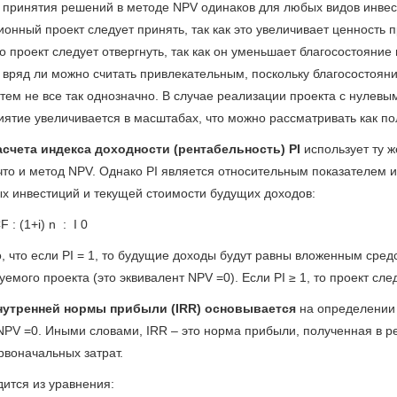
 принятия решений в методе NPV одинаков для любых видов инвест
ионный проект следует принять, так как это увеличивает ценность 
о проект следует отвергнуть, так как он уменьшает благосостояние
т вряд ли можно считать привлекательным, поскольку благосостоян
 тем не все так однозначно. В случае реализации проекта с нуле
иятие увеличивается в масштабах, что можно рассматривать как п
счета индекса доходности (рентабельность) PI
использует ту 
 что и метод NPV. Однако PI является относительным показателем
х инвестиций и текущей стоимости будущих доходов:
 : (1+i)
n
: I
0
 что если PI = 1, то будущие доходы будут равны вложенным средс
емого проекта (это эквивалент NPV =0). Если PI ≥ 1, то проект следу
нутренней нормы прибыли (IRR) основывается
на определении
NPV =0. Иными словами, IRR – это норма прибыли, полученная в ре
рвоначальных затрат.
дится из уравнения: