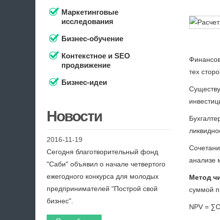
Маркетинговые
исследования
Бизнес-обучение
Контекстное и SEO
Финансов
продвижение
тех стор
Бизнес-идеи
Существу
инвестиц
Новости
Бухгалте
ликвидно
2016-11-19
Сочетани
Сегодня благотворительный фонд
анализе 
"Саби" объявил о начале четвертого
ежегодного конкурса для молодых
Метод ч
предпринимателей "Построй свой
суммой п
бизнес".
NPV = ∑CF