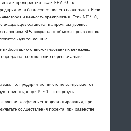
иций и предприятий. Если NPV ≥0, то
предприятия и благосостояние его владельцев. Если
 инвесторов и ценность предприятия. Если NPV =0,
ие владельцев останется на прежнем уровне.
вым значением NPV возрастают объемы производства
оложительную тенденцию.
же информацию о дисконтированных денежных
 и определяет соотношение первоначально
твам, т.е. предприятие ничего не выигрывает от
ет принять, а при PI ≤ 1 – отвергнуть.
 значения коэффициента дисконтирования, при
зультате осуществления проекта, при равенстве