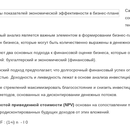
Са
со
те
ый анализ является важным элементом в формировании бизнес-пла
он бизнеса, которые могут быть количественно выражены в денежн
ют два основных подхода к финансовой оценке бизнеса, которые 
ий: бухгалтерский и экономический (финансовый).
рский подход предполагает, что долгосрочный финансовый успех о
стью. Доходность и ликвидность лежат в основе анализа инвестиций
е стремлений максимизировать благосостояние и снизить инвести
методов, основанных на дисконтировании денежных потоков.
истой приведенной стоимости (
NPV
)
основан на сопоставлении 
родисконтированных будущих доходов от этих вложений.
 : (1+i)
n
- I
0