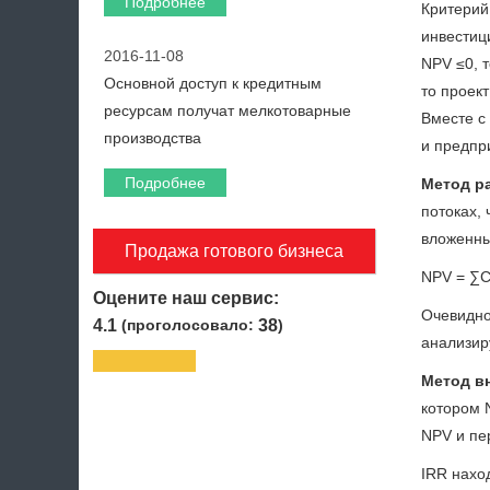
Подробнее
Критерий
инвестиц
2016-11-08
NPV ≤0, т
Основной доступ к кредитным
то проек
ресурсам получат мелкотоварные
Вместе с
производства
и предпр
Подробнее
Метод ра
потоках,
вложенны
Продажа готового бизнеса
NPV = ∑CF
Оцените наш сервис:
Очевидно,
4.1
(проголосовало:
38
)
анализиру
Метод в
котором 
NPV и пе
IRR нахо