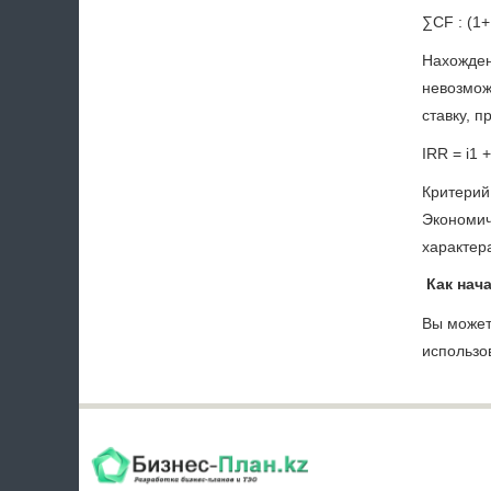
∑CF : (1
Нахожден
невозмож
ставку, 
IRR = i
1
+
Критерий
Экономич
характер
Как нача
Вы может
использо