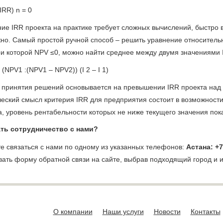
+IRR)
n
= 0
ие IRR проекта на практике требует сложных вычислений, быстро
но. Самый простой ручной способ – решить уравнение относительно
при которой NPV ≤0, можно найти среднее между двумя значениями 
 (NPV
1
:(NPV
1
– NPV
2
)) (I
2
– I
1
)
 принятия решений основывается на превышении IRR проекта над
еский смысл критерия IRR для предприятия состоит в возможнос
а, уровень рентабельности которых не ниже текущего значения пок
ть сотрудничество с нами?
е связаться с нами по одному из указанных телефонов:
Астана: +7
вать форму обратной связи на сайте, выбрав подходящий город и
О компании
Наши услуги
Новости
Контакты