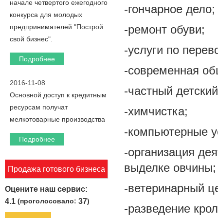
начале четвертого ежегодного
-гончарное дело;
конкурса для молодых
предпринимателей "Построй
-ремонт обуви;
свой бизнес".
-услуги по перев
Подробнее
-современная об
2016-11-08
-частный детский
Основной доступ к кредитным
ресурсам получат
-химчистка;
мелкотоварные производства
-компьютерные у
Подробнее
-организация дея
выделке овчины;
Продажа готового бизнеса
-ветеринарный ц
Оцените наш сервис:
4.1
(проголосовало:
37
)
-разведение крол