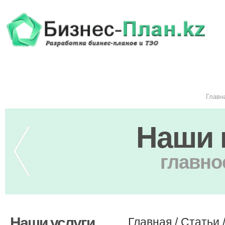
Главн
Наши 
главно
Наши услуги
Главная
/
Статьи