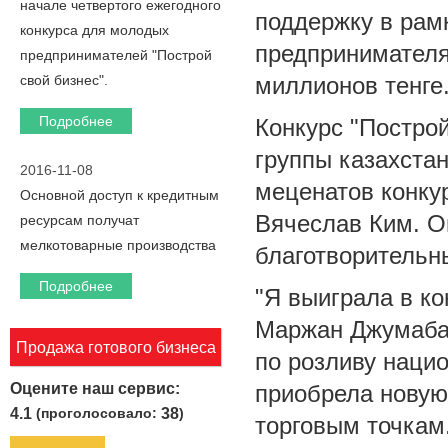
начале четвертого ежегодного
поддержку в рам
конкурса для молодых
предпринимателя
предпринимателей "Построй
свой бизнес".
миллионов тенге
Подробнее
Конкурс "Построй
группы казахста
2016-11-08
меценатов конку
Основной доступ к кредитным
Вячеслав Ким. О
ресурсам получат
мелкотоварные производства
благотворительн
Подробнее
"Я выиграла в ко
Маржан Джумабае
Продажа готового бизнеса
по розливу нацио
приобрела новую
Оцените наш сервис:
4.1
(проголосовало:
38
)
торговым точкам