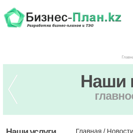
Главн
Наши 
главно
Наши услуги
Главная
/
Новост