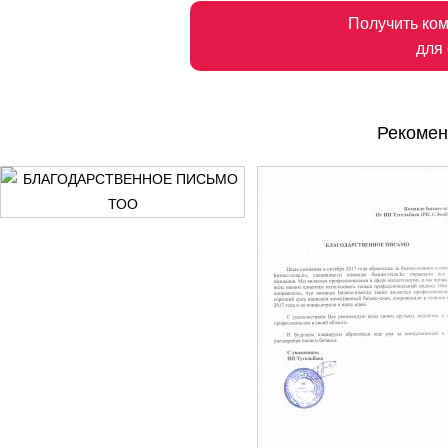
Получить ко
для
Рекомен