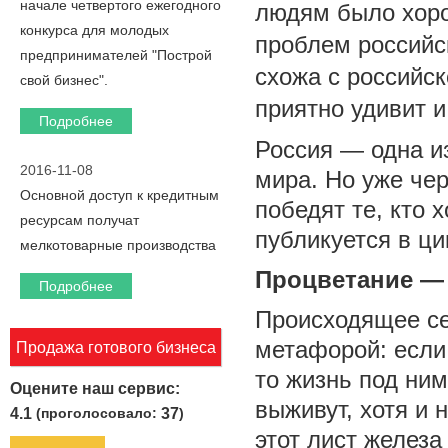
начале четвертого ежегодного
людям было хоро
конкурса для молодых
проблем российс
предпринимателей "Построй
схожа с российск
свой бизнес".
приятно удивит и
Подробнее
Россия — одна и
2016-11-08
мира. Но уже чер
Основной доступ к кредитным
победят те, кто х
ресурсам получат
публикуется в ци
мелкотоварные производства
Процветание —
Подробнее
Происходящее се
метафорой: если
Продажа готового бизнеса
то жизнь под ним
Оцените наш сервис:
выживут, хотя и 
4.1
(проголосовало:
37
)
этот лист железа