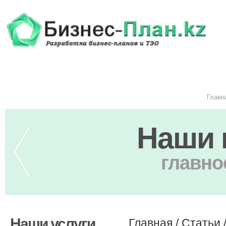
Главн
Наши 
главно
Наши услуги
Главная
/
Статьи