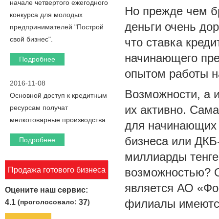
начале четвертого ежегодного
Но прежде чем б
конкурса для молодых
деньги очень дор
предпринимателей "Построй
свой бизнес".
что ставка креди
начинающего пре
Подробнее
опытом работы н
2016-11-08
Возможности, а и
Основной доступ к кредитным
их активно. Сам
ресурсам получат
мелкотоварные производства
для начинающих 
бизнеса или ДКБ
Подробнее
миллиарды тенге.
Продажа готового бизнеса
возможностью? 
является АО «Фо
Оцените наш сервис:
филиалы имеются
4.1
(проголосовало:
37
)