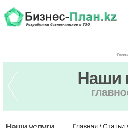
Главн
Наши 
главно
Наши услуги
Главная
/
Статьи