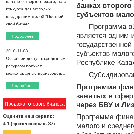
начале четвертого ежегодного
банках второго
конкурса для молодых
субъектов мало
предпринимателей "Построй
свой бизнес".
Программа обус
является одним 
Подробнее
государственной
2016-11-08
субъектов малог
Основной доступ к кредитным
Республике Каза
ресурсам получат
Субсидирование
мелкотоварные производства
Программа фин
Подробнее
занятых в сфе
через БВУ и Ли
Продажа готового бизнеса
Программа финан
Оцените наш сервис:
4.1
(проголосовало:
37
)
малого и средне