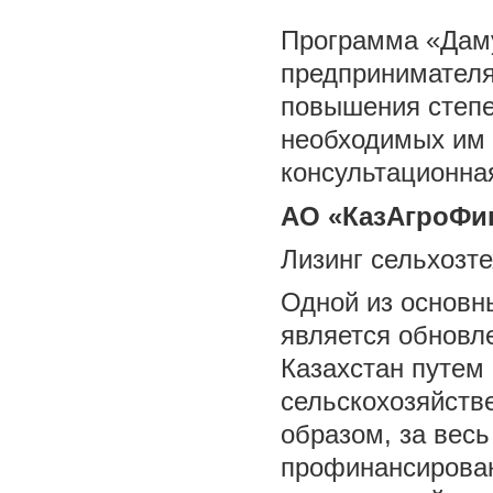
Программа «Даму
предпринимателя
повышения степе
необходимых им 
консультационная
АО «КазАгроФи
Лизинг сельхозт
Одной из основн
является обновл
Казахстан путем
сельскохозяйств
образом, за вес
профинансирован