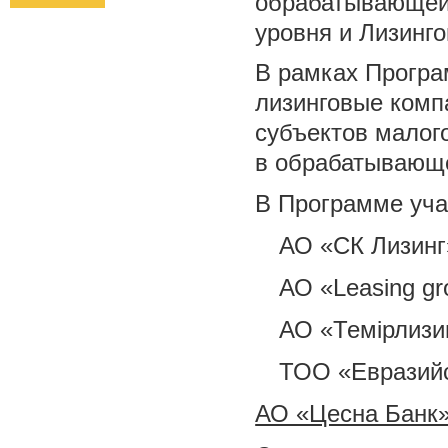
обрабатывающей 
уровня и Лизинг
В рамках Програ
лизинговые комп
субъектов малог
в обрабатывающ
В Программе уча
АО «СК Лизинг
АО «Leasing gr
АО «Темiрлизи
ТОО «Евразийс
АО «Цесна Банк