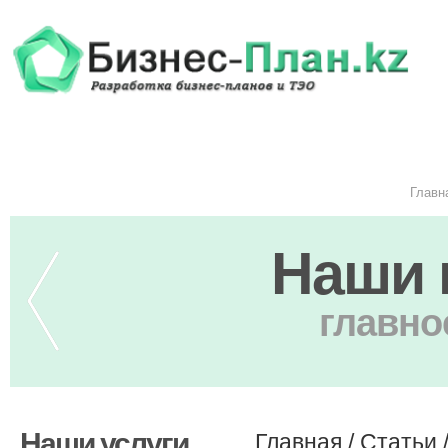
Главн
Наши 
главно
Наши услуги
Главная
/
Статьи