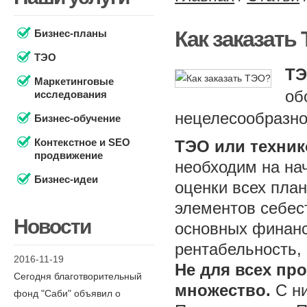
Как заказать
Бизнес-планы
ТЭО
Т
Маркетинговые
об
исследования
нецелесообразно
Бизнес-обучение
Контекстное и SEO
ТЭО или техник
продвижение
необходим на нач
Бизнес-идеи
оценки всех план
элементов себес
Новости
основных финанс
рентабельность,
2016-11-19
Не для всех про
Сегодня благотворительный
множество.
С ни
фонд "Саби" объявил о