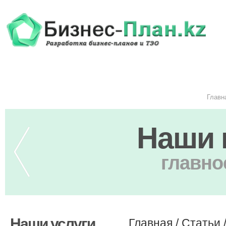
Главн
Наши 
главно
Наши услуги
Главная
/
Статьи