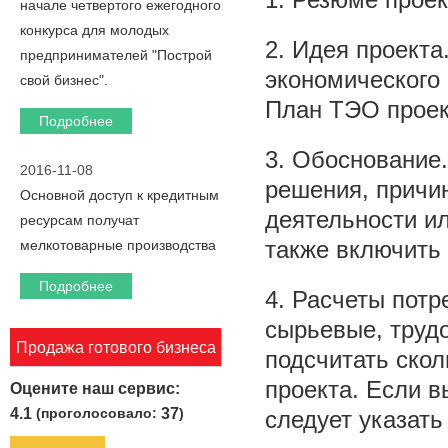
начале четвертого ежегодного
конкурса для молодых
Идея проекта.
предпринимателей "Построй
экономического 
свой бизнес".
План ТЭО проек
Подробнее
Обоснование.
2016-11-08
решения, причи
Основной доступ к кредитным
деятельности и
ресурсам получат
также включить
мелкотоварные производства
Подробнее
Расчеты потр
сырьевые, труд
Продажа готового бизнеса
подсчитать скол
проекта. Если в
Оцените наш сервис:
4.1
(проголосовало:
37
)
следует указать