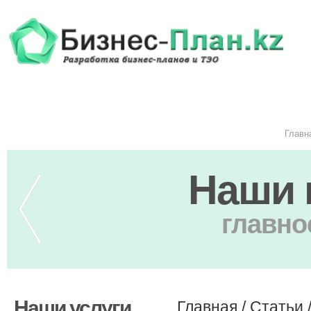
Главн
Наши 
главно
Наши услуги
Главная
/
Статьи