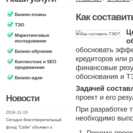
Как состави
Бизнес-планы
ТЭО
Ц
Маркетинговые
о
исследования
обосновать эффе
Бизнес-обучение
кредиторов или р
Контекстное и SEO
финансовые резу
продвижение
обоснования и Т
Бизнес-идеи
Задачей соста
Новости
проект и его рез
При разработке 
2016-11-19
необходимо выпо
Сегодня благотворительный
фонд "Саби" объявил о
Резюме проек