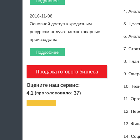
Подробнее
Анали
2016-11-08
Основной доступ к кредитным
Целе
ресурсам получат мелкотоварные
Анал
производства
Страт
Подробнее
План 
Продажа готового бизнеса
Опер
Оцените наш сервис:
Тех
4.1
(проголосовало:
37
)
Орг
Пер
Фин
Соци