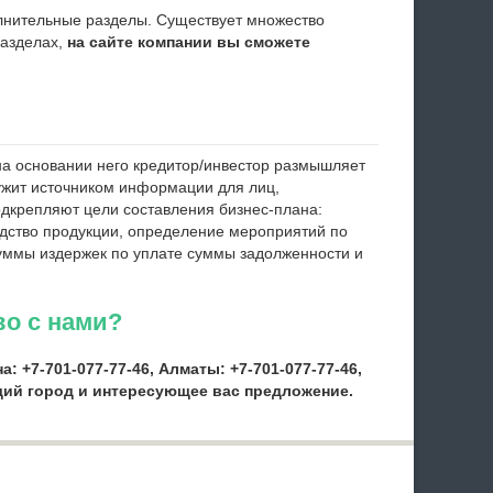
олнительные разделы. Существует множество
азделах,
на сайте компании вы сможете
 на основании него кредитор/инвестор размышляет
лужит источником информации для лиц,
одкрепляют цели составления бизнес-плана:
одство продукции, определение мероприятий по
суммы издержек по уплате суммы задолженности и
во с нами?
 +7-701-077-77-46, Алматы: +7-701-077-77-46,
щий город и интересующее вас предложение.