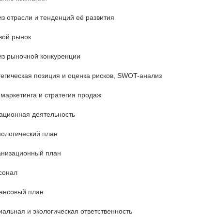
з отрасли и тенденций её развития
вой рынок
из рыночной конкуренции
егическая позиция и оценка рисков, SWOT-анализ
маркетинга и стратегия продаж
ационная деятельность
нологический план
анизационный план
сонал
ансовый план
альная и экологическая ответственность