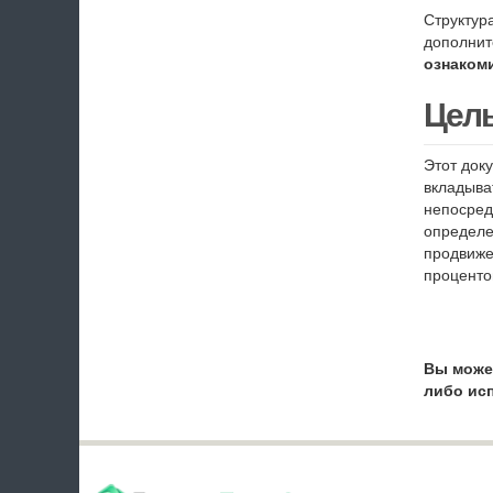
Структур
дополнит
ознаком
Цель
Этот док
вкладыва
непосред
определе
продвиже
проценто
Вы может
либо ис