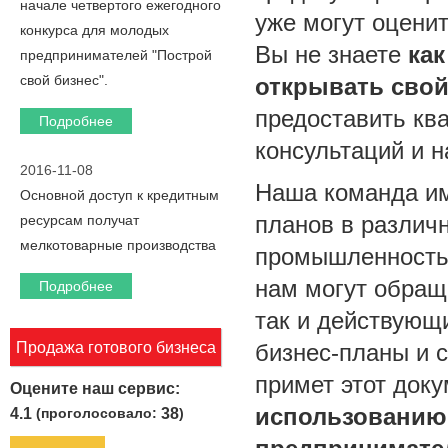
начале четвертого ежегодного
уже могут оцени
конкурса для молодых
Вы не знаете
как
предпринимателей "Построй
свой бизнес".
открывать свой
предоставить к
Подробнее
консультаций и н
2016-11-08
Наша команда им
Основной доступ к кредитным
планов в различ
ресурсам получат
мелкотоварные производства
промышленность, 
нам могут обращ
Подробнее
так и действующ
Продажа готового бизнеса
бизнес-планы и 
примет этот док
Оцените наш сервис:
использованию
4.1
(проголосовало:
38
)