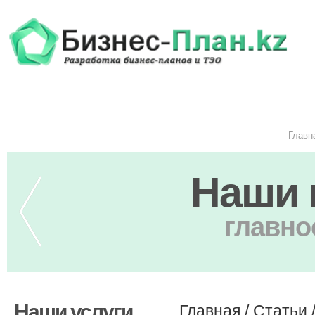
Главн
Наши 
главно
Наши услуги
Главная
/
Статьи