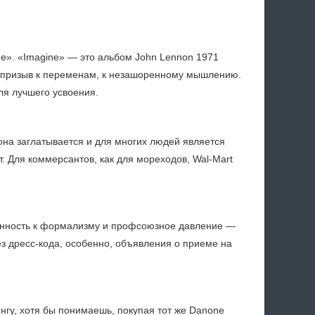
e». «Imagine» — это альбом John Lennon 1971
призыв к переменам, к незашоренному мышлению.
для лучшего усвоения.
она заглатывается и для многих людей является
т. Для коммерсантов, как для мореходов, Wal-Mart
клонность к формализму и профсоюзное давление —
з дресс-кода, особенно, объявления о приеме на
нгу, хотя бы понимаешь, покупая тот же Danone