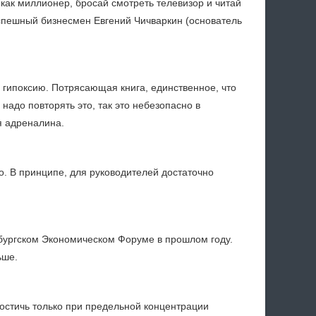
как миллионер, бросай смотреть телевизор и читай
успешный бизнесмен Евгений Чичваркин (основатель
ь гипоксию. Потрясающая книга, единственное, что
надо повторять это, так это небезопасно в
 адреналина.
о. В принципе, для руководителей достаточно
рбургском Экономическом Форуме в прошлом году.
ьше.
достичь только при предельной концентрации