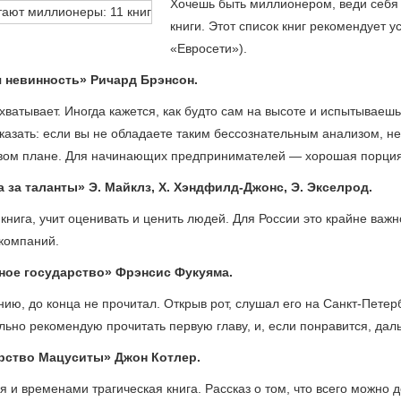
Хочешь быть миллионером, веди себя 
книги. Этот список книг рекомендует 
«Евросети»).
я невинность» Ричард Брэнсон.
хватывает. Иногда кажется, как будто сам на высоте и испытываеш
казать: если вы не обладаете таким бессознательным анализом, не 
ом плане. Для начинающих предпринимателей — хорошая порция
а за таланты» Э. Майклз, Х. Хэндфилд-Джонс, Э. Экселрод.
книга, учит оценивать и ценить людей. Для России это крайне важн
компаний.
ное государство» Фрэнсис Фукуяма.
нию, до конца не прочитал. Открыв рот, слушал его на Санкт-Пете
льно рекомендую прочитать первую главу, и, если понравится, дал
ерство Мацуситы» Джон Котлер.
я и временами трагическая книга. Рассказ о том, что всего можно 