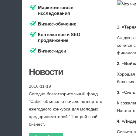
Маркетинговые
исследования
Бизнес-обучение
1. «Теря
Контекстное и SEO
Аж дух за
продвижение
хочется с
Бизнес-идеи
финансов
2. «Войн
Новости
Хорошая 
больших 
2016-11-19
3. «Силь
Сегодня благотворительный фонд
"Саби" объявил о начале четвертого
К сожале
ежегодного конкурса для молодых
Настояте
предпринимателей "Построй свой
4. «Лид
бизнес".
Серьезна