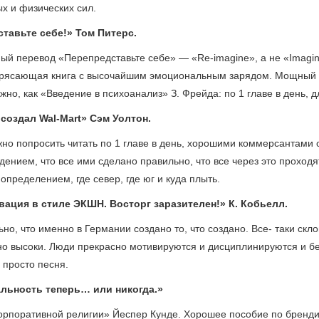
х и физических сил.
ставьте себе!» Том Питерс.
ый перевод «Перепредставьте себе» — «Rе-imagine», а не «Imagin
трясающая книга с высочайшим эмоциональным зарядом. Мощный 
жно, как «Введение в психоанализ» З. Фрейда: по 1 главе в день, 
я создал Wal-Mart» Cэм Уолтон.
но попросить читать по 1 главе в день, хорошими коммерсантами 
ением, что все ими сделано правильно, что все через это проходя
определением, где север, где юг и куда плыть.
вация в стиле ЭКШН. Восторг заразителен!» К. Кобьелл.
ьно, что именно в Германии создано то, что создано. Все- таки с
но высоки. Люди прекрасно мотивируются и дисциплинируются и бе
 просто песня.
альность теперь… или никогда.»
корпоративной религии» Йеспер Кунде. Хорошее пособие по бренди