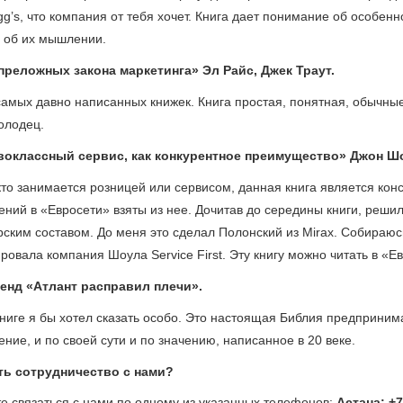
gg’s, что компания от тебя хочет. Книга дает понимание об особенн
 об их мышлении.
епреложных закона маркетинга» Эл Райс, Джек Траут.
самых давно написанных книжек. Книга простая, понятная, обычн
олодец.
воклассный сервис, как конкурентное преимущество» Джон Ш
 кто занимается розницей или сервисом, данная книга является ко
ений в «Евросети» взяты из нее. Дочитав до середины книги, реши
ским составом. До меня это сделал Полонский из Mirax. Собираюс
ровала компания Шоула Service First. Эту книгу можно читать в «Е
Ренд «Атлант расправил плечи».
книге я бы хотел сказать особо. Это настоящая Библия предприним
ние, и по своей сути и по значению, написанное в 20 веке.
ть сотрудничество с нами?
е связаться с нами по одному из указанных телефонов:
Астана: +7