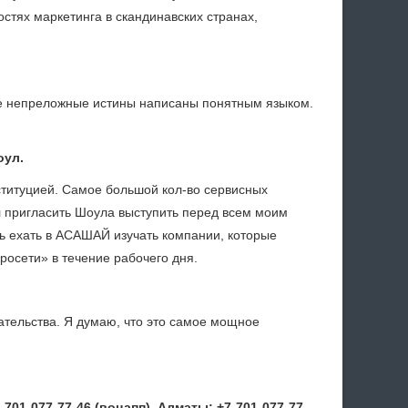
остях маркетинга в скандинавских странах,
ые непреложные истины написаны понятным языком.
оул.
нституцией. Самое большой кол-во сервисных
л пригласить Шоула выступить перед всем моим
ь ехать в АСАШАЙ изучать компании, которые
вросети» в течение рабочего дня.
ательства. Я думаю, что это самое мощное
-701-077-77-46 (воцапп), Алматы: +7-701-077-77-