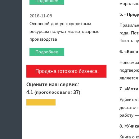
Подробнее
моральны
5. «Пред
2016-11-08
Основной доступ к кредитным
Правильн
ресурсам получат мелкотоварные
года. По
производства
Читать ну
6. «Как 
Подробнее
Невозмож
подтвержд
Продажа готового бизнеса
является 
Оцените наш сервис:
7. «Моти
4.1
(проголосовало:
37
)
Удивител
достаточ
работу —
8. «Уник
Книга о 