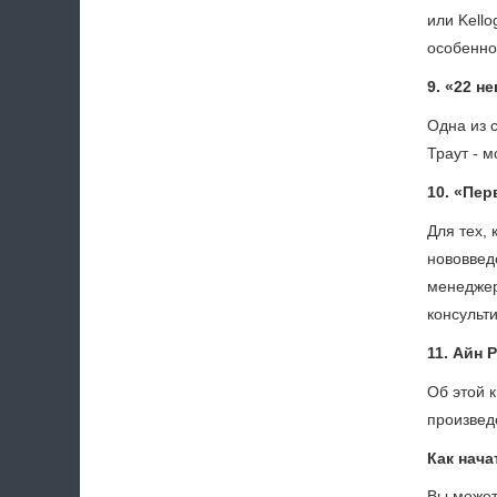
или Kello
особенно
9. «22 н
Одна из 
Траут - м
10. «Пер
Для тех,
нововвед
менеджер
консульти
11. Айн 
Об этой 
произведе
Как нача
Вы может