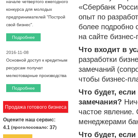
начале четвертого ежегодного
«Сбербанк Росси
конкурса для молодых
опыт по разрабо
предпринимателей "Построй
свой бизнес".
более подробно 
на сайте бизнес-
Подробнее
Что входит в ус
2016-11-08
разработки бизн
Основной доступ к кредитным
замечаний (сопр
ресурсам получат
мелкотоварные производства
чтобы бизнес-пла
Подробнее
Что будет, если
замечания?
Ниче
Продажа готового бизнеса
частое явление.
Оцените наш сервис:
менеджерами бан
4.1
(проголосовало:
37
)
Что будет, если