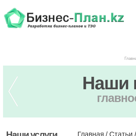
Главн
Наши 
главно
Наши услуги
Главная
/
Статьи