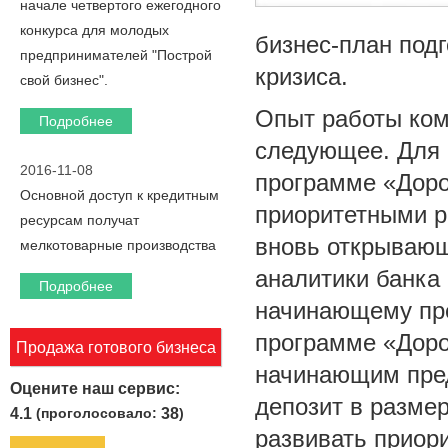
начале четвертого ежегодного
конкурса для молодых
бизнес-план подг
предпринимателей "Построй
кризиса.
свой бизнес".
Опыт работы ком
Подробнее
следующее. Для 
2016-11-08
программе «Доро
Основной доступ к кредитным
приоритетными р
ресурсам получат
вновь открывающ
мелкотоварные производства
аналитики банка
Подробнее
начинающему пре
программе «Доро
Продажа готового бизнеса
начинающим пред
Оцените наш сервис:
депозит в разме
4.1
(проголосовало:
38
)
развивать приори