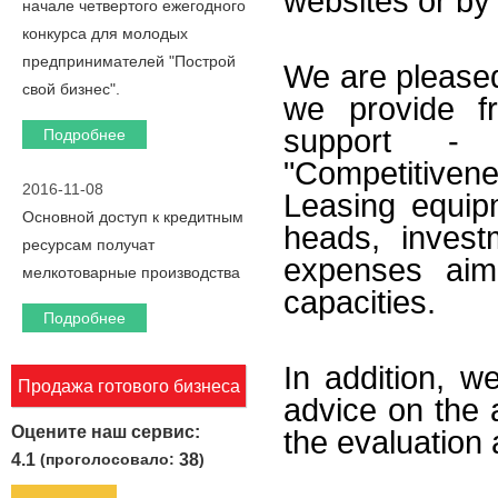
websites or by
начале четвертого ежегодного
конкурса для молодых
предпринимателей "Построй
We are please
свой бизнес".
we provide fr
support
- 
Подробнее
"Competitiven
2016-11-08
Leasing equipm
Основной доступ к кредитным
heads, invest
ресурсам получат
expenses aime
мелкотоварные производства
capacities.
Подробнее
In addition, w
Продажа готового бизнеса
advice on the 
Оцените наш сервис:
the evaluation 
4.1
(проголосовало:
38
)