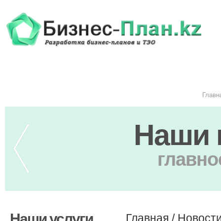
Главн
Наши 
главно
Наши услуги
Главная
/
Новост