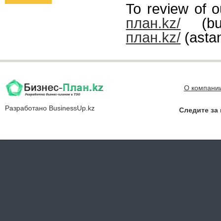
To review of o
план.kz/
(busi
план.kz/
(astan
О компани
Разработано
BusinessUp.kz
Следите за 