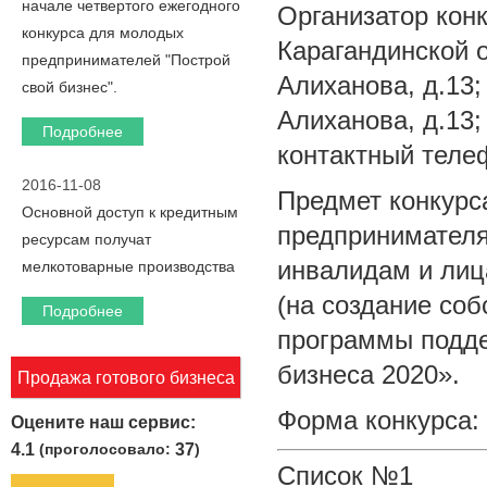
начале четвертого ежегодного
Организатор кон
конкурса для молодых
Карагандинской о
предпринимателей "Построй
Алиханова, д.13;
свой бизнес".
Алиханова, д.13;
Подробнее
контактный телеф
2016-11-08
Предмет конкурс
Основной доступ к кредитным
предпринимател
ресурсам получат
инвалидам и лиц
мелкотоварные производства
(на создание соб
Подробнее
программы подде
бизнеса 2020».
Продажа готового бизнеса
Форма конкурса: 
Оцените наш сервис:
4.1
(проголосовало:
37
)
Список №1