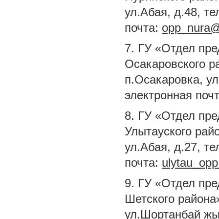
ул.Абая, д.48, т
почта:
opp_nura@
7. ГУ «Отдел пр
Осакаровского ра
п.Осакаровка, ул
электронная поч
8. ГУ «Отдел пр
Улытауского райо
ул.Абая, д.27, т
почта:
ulytau_opp
9. ГУ «Отдел пр
Шетского района»
ул.Шортанбай жыр