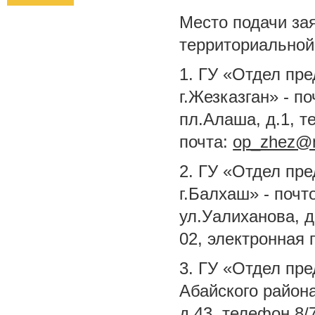
Место подачи зая
территориальной
1. ГУ «Отдел пре
г.Жезказган» - п
пл.Алаша, д.1, т
почта:
op_zhez@m
2. ГУ «Отдел пр
г.Балхаш» - почт
ул.Уалиханова, д.
02, электронная 
3. ГУ «Отдел пр
Абайского района
д.43, телефон 8/