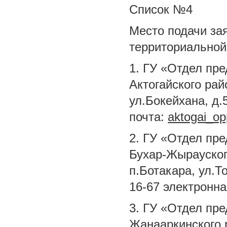
Список №4
Место подачи зая
территориальной
1. ГУ «Отдел пр
Актогайского рай
ул.Бокейхана, д.
почта:
aktogai_o
2. ГУ «Отдел пр
Бухар-Жырауског
п.Ботакара, ул.Т
16-67 электронна
3. ГУ «Отдел пр
Жанааркинского р