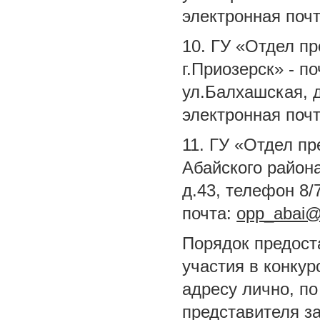
электронная поч
10. ГУ «Отдел пр
г.Приозерск» - п
ул.Балхашская, д
электронная поч
11. ГУ «Отдел п
Абайского района
д.43, телефон 8/
почта:
opp_abai@
Порядок предост
участия в конку
адресу лично, по
представителя з