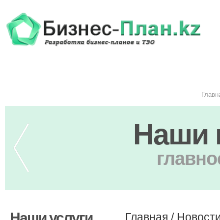
Главн
Наши 
главно
Наши услуги
Главная
/
Новост