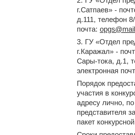
2. ГУ «Отдел пре
г.Сатпаев» - поч
д.111, телефон 8/
почта:
opgs@mail
3. ГУ «Отдел пре
г.Каражал» - поч
Сары-тока, д.1, 
электронная поч
Порядок предост
участия в конку
адресу лично, по
представителя з
пакет конкурсно
Сроки предостав