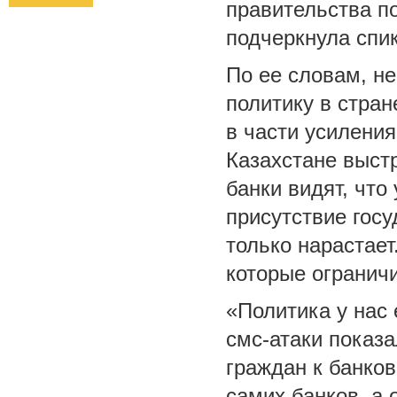
правительства п
подчеркнула спи
По ее словам, н
политику в стра
в части усиления
Казахстане выст
банки видят, чт
присутствие гос
только нарастает
которые огранич
«Политика у нас 
смс-атаки показа
граждан к банков
самих банков, а 