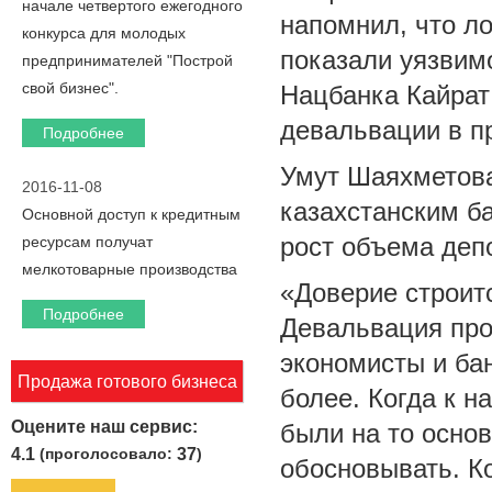
начале четвертого ежегодного
напомнил, что л
конкурса для молодых
показали уязвим
предпринимателей "Построй
свой бизнес".
Нацбанка Кайрат 
девальвации в п
Подробнее
Умут Шаяхметова
2016-11-08
казахстанским б
Основной доступ к кредитным
рост объема деп
ресурсам получат
мелкотоварные производства
«Доверие строитс
Подробнее
Девальвация про
экономисты и бан
Продажа готового бизнеса
более. Когда к н
Оцените наш сервис:
были на то осно
4.1
(проголосовало:
37
)
обосновывать. Ко