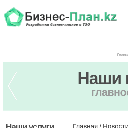
Главн
Наши 
главно
Наши услуги
Главная
/
Новост