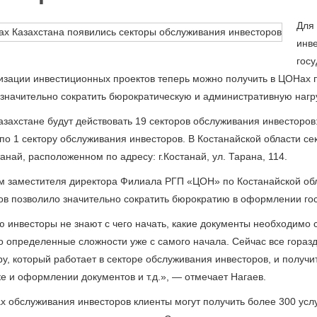
Для
инв
госу
изации инвестиционных проектов теперь можно получить в ЦОНах п
 значительно сократить бюрократическую и административную нагру
азахстане будут действовать 19 секторов обслуживания инвесторов:
 по 1 сектору обслуживания инвесторов. В Костанайской области се
анай, расположенном по адресу: г.Костанай, ул. Тарана, 114.
м заместителя директора Филиала РГП «ЦОН» по Костанайской обл
ов позволило значительно сократить бюрократию в оформлении гос
 инвесторы не знают с чего начать, какие документы необходимо со
о определенные сложности уже с самого начала. Сейчас все гораз
ру, который работает в секторе обслуживания инвесторов, и получ
ке и оформлении документов и т.д.», — отмечает Нагаев.
ах обслуживания инвесторов клиенты могут получить более 300 ус