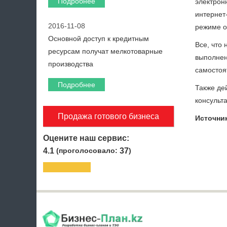
Подробнее
электрон
интернет
2016-11-08
режиме on
Основной доступ к кредитным
Все, что 
ресурсам получат мелкотоварные
выполнен
производства
самостоя
Подробнее
Также де
консульта
Продажа готового бизнеса
Источни
Оцените наш сервис:
4.1
(проголосовало:
37
)