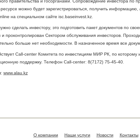
ного правительства и госорганами. Сопровождение инвестора по п
-ресурсе можно будет зарегистрироваться, получить информацию, 
line на специальном сайте isc.baseinvest.kz.
нужно сделать инвестору, это подготовить пакет документов по сво
 и проконтролирован Сектором обслуживания инвесторов. Проходи
тельно больше нет необходимости. В назначенное время все докум
йствует Сall-center Комитета по инвестициям МИР РК, по котором
ционную поддержку. Телефон Сall-center: 8(7172) 75-45-40.
к
:
www.alau.kz
О компании
Наши услуги
Новости
Контакты