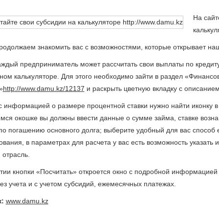
На сайт
калькул
продолжаем знакомить вас с возможностями, которые открывает н
аждый предприниматель может рассчитать свои выплаты по кредиту 
ном калькуляторе. Для этого необходимо зайти в раздел «Финансов
»
http://www.damu.kz/12137
и раскрыть цветную вкладку с описание
 с информацией о размере процентной ставки нужно найти иконку в 
мся окошке вы должны ввести данные о сумме займа, ставке возна
по погашению основного долга; выберите удобный для вас способ 
ования, в параметрах для расчета у вас есть возможность указать 
 отрасль.
тии кнопки «Посчитать» откроется окно с подробной информацией 
ез учета и с учетом субсидий, ежемесячных платежах.
:
www.damu.kz