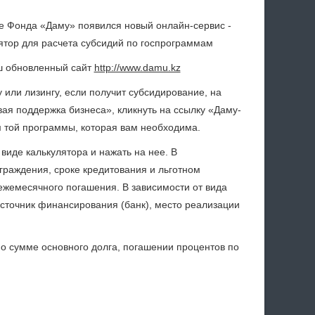
е Фонда «Даму» появился новый онлайн-сервис -
ятор для расчета субсидий по госпрограммам
аш обновленный сайт
http://www.damu.kz
или лизингу, если получит субсидирование, на
ая поддержка бизнеса», кликнуть на ссылку «Даму-
м той программы, которая вам необходима.
виде калькулятора и нажать на нее. В
граждения, сроке кредитования и льготном
ежемесячного погашения. В зависимости от вида
источник финансирования (банк), место реализации
о сумме основного долга, погашении процентов по