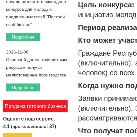
начале четвертого ежегодного
Цель конкурса:
конкурса для молодых
инициатив молод
предпринимателей "Построй
свой бизнес".
Период реализ
Подробнее
Кто может учас
Граждане Республ
2016-11-08
Основной доступ к кредитным
(включительно), 
ресурсам получат
человек) со всех
мелкотоварные производства
Когда нужно по
Подробнее
Заявки принимают
Продажа готового бизнеса
(включительно). 
рассматриваются
Оцените наш сервис:
4.1
(проголосовало:
37
)
Что получат по