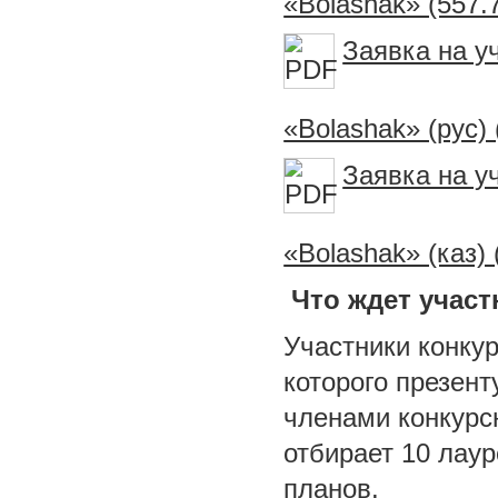
«Bolashak» (557.
Заявка на у
«Bolashak» (рус) 
Заявка на у
«Bolashak» (каз) 
Что ждет участ
Участники конкур
которого презен
членами конкурс
отбирает 10 лау
планов.