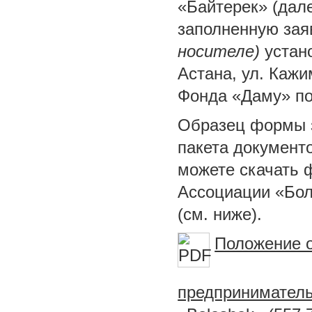
«Байтерек» (дал
заполненную за
носителе)
устано
Астана, ул. Каж
Фонда «Даму» по 
Образец формы з
пакета документ
можете скачать 
Ассоциации «Бо
(см. ниже).
Положение о
предпринимательс