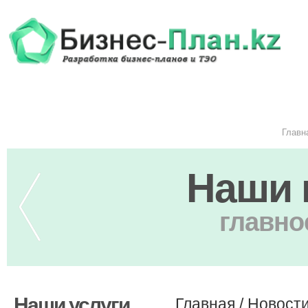
Главн
Наши 
главно
Наши услуги
Главная
/
Новост