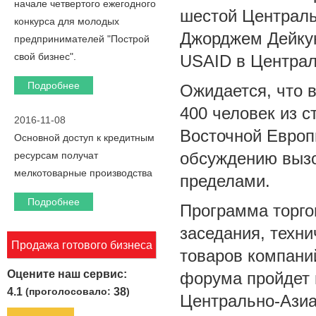
начале четвертого ежегодного
шестой Централь
конкурса для молодых
Джорджем Дейкун
предпринимателей "Построй
свой бизнес".
USAID в Централ
Подробнее
Ожидается, что 
400 человек из 
2016-11-08
Восточной Европ
Основной доступ к кредитным
обсуждению вызов
ресурсам получат
мелкотоварные производства
пределами.
Подробнее
Программа торго
заседания, техни
Продажа готового бизнеса
товаров компаний
Оцените наш сервис:
форума пройдет 
4.1
(проголосовало:
38
)
Центрально-Азиа