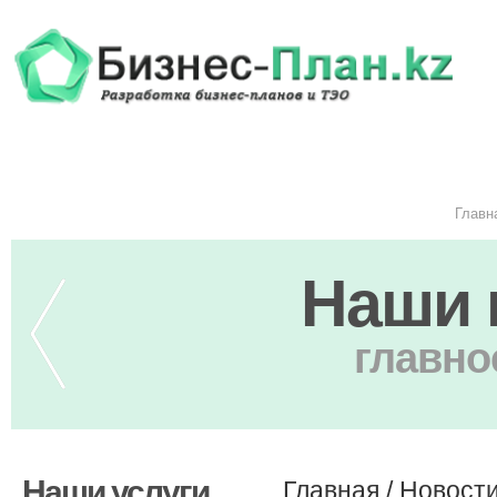
Главн
Наши 
главно
Наши услуги
Главная
/
Новост