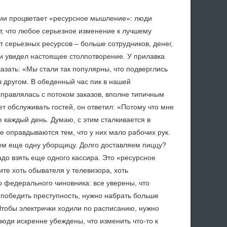
ии процветает «ресурсное мышление»: люди
, что любое серьезное изменение к лучшему
т серьезных ресурсов – больше сотрудников, денег,
и увидел настоящее столпотворение. У прилавка
казать: «Мы стали так популярны, что подверглись
 другом. В обеденный час пик в нашей
справлялась с потоком заказов, вполне типичным
т обслуживать гостей, он ответил: «Потому что мне
е каждый день. Думаю, с этим сталкивается в
е оправдываются тем, что у них мало рабочих рук.
ймем еще одну уборщицу. Долго доставляем пиццу?
адо взять еще одного кассира. Это «ресурсное
ите хоть обывателя у телевизора, хоть
 федерального чиновника: все уверены, что
победить преступность, нужно набрать больше
Чтобы электрички ходили по расписанию, нужно
юди искренне убеждены, что изменить что-то к