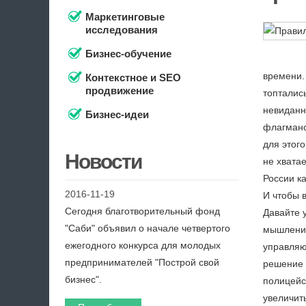
Маркетинговые
исследования
Бизнес-обучение
времени.
Контекстное и SEO
продвижение
топтались
невиданн
Бизнес-идеи
флагманс
для этог
Новости
не хватае
России ка
2016-11-19
И чтобы 
Сегодня благотворительный фонд
Давайте 
"Саби" объявил о начале четвертого
мышление»
ежегодного конкурса для молодых
управляю
предпринимателей "Построй свой
решение 
бизнес".
полицейс
увеличит