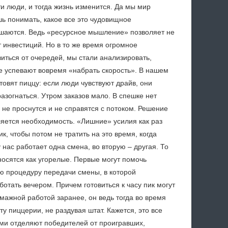
и люди, и тогда жизнь изменится. Да мы мир
ь понимать, какое все это чудовищное
ешаются. Ведь «ресурсное мышление» позволяет не
 инвестиций. Но в то же время огромное
иться от очередей, мы стали анализировать,
не успевают вовремя «набрать скорость». В нашем
отовят пиццу: если люди чувствуют драйв, они
азогнаться. Утром заказов мало. В спешке нет
 не проснутся и не справятся с потоком. Решение
ляется необходимость. «Лишние» усилия как раз
ик, чтобы потом не тратить на это время, когда
 нас работает одна смена, во вторую – другая. То
носятся как угорелые. Первые могут помочь
ую процедуру передачи смены, в которой
ботать вечером. Причем готовиться к часу пик могут
мажной работой заранее, он ведь тогда во время
у пиццерии, не раздувая штат. Кажется, это все
ами отделяют победителей от проигравших,