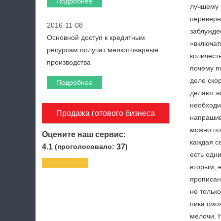
Подробнее
лучшему 
переверн
2016-11-08
заблужде
Основной доступ к кредитным
«включат
ресурсам получат мелкотоварные
количест
производства
почему п
деле скор
Подробнее
делают в
необходи
Продажа готового бизнеса
напрашив
можно пот
Оцените наш сервис:
каждая се
4.1
(проголосовало:
37
)
есть одн
вторым, 
прописано
не тольк
пика смож
мелочи. 