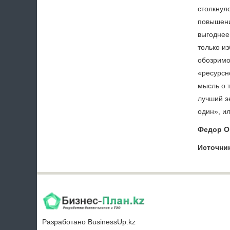
столкнулс
повышени
выгоднее 
только и
обозримо
«ресурсно
мысль о 
лучший э
один», ил
Федор Ов
Источник
Разработано
BusinessUp.kz