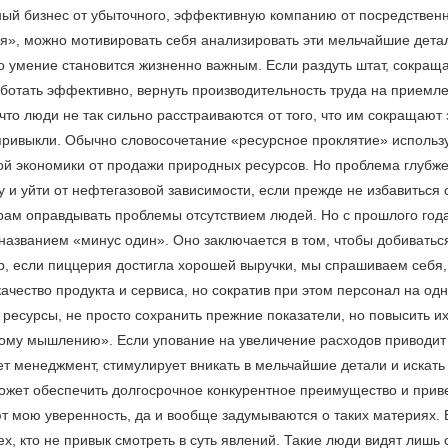
ый бизнес от убыточного, эффективную компанию от посредственно
», можно мотивировать себя анализировать эти мельчайшие детали
о умение становится жизненно важным. Если раздуть штат, сокраща
ботать эффективно, вернуть производительность труда на приемле
что люди не так сильно расстраиваются от того, что им сокращают з
привыкли. Обычно словосочетание «ресурсное проклятие» использу
ой экономики от продажи природных ресурсов. Но проблема глубж
у и уйти от нефтегазовой зависимости, если прежде не избавитьс
ам оправдывать проблемы отсутствием людей. Но с прошлого года
названием «минус один». Оно заключается в том, чтобы добиватьс
, если пиццерия достигла хорошей выручки, мы спрашиваем себя,
качество продукта и сервиса, но сократив при этом персонал на од
 ресурсы, не просто сохранить прежние показатели, но повысить и
ому мышлению». Если упование на увеличение расходов приводит 
ет менеджмент, стимулирует вникать в мельчайшие детали и искать
ожет обеспечить долгосрочное конкурентное преимущество и приве
т мою уверенность, да и вообще задумываются о таких материях.
х, кто не привык смотреть в суть явлений. Такие люди видят лишь