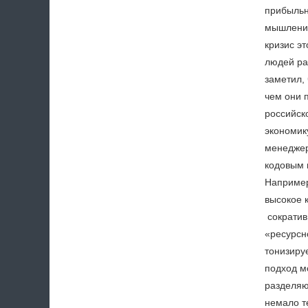
прибыльн
мышления
кризис эт
людей ра
заметил, 
чем они 
российск
экономик
менеджер
кодовым 
Например
высокое 
сократив
«ресурсн
тонизиру
подход м
разделяю
немало те