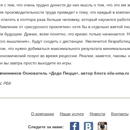
я с тем, что очень трудно донести до них мысль о том, что это им 
е производительности труда приведет к тому, что каждый в компан
платить в полтора раза больше человеку, который научился работа
збавление от «ресурсного проклятия» хотя бы в отдельно взятой пи
м будущем. Думаю, всем понятно, что кризис только начинается.
го мышления», будут сходить с дистанции. Увеличится безработица
том, что нужно добиваться максимального результата минимальным
кономический лозунг во время рецессии. Реалии, кажется, таковы:
и вы завтра просто выходите из игры.
чинников Основатель «Додо Пицца», автор блога sila-uma.ru
:
РБК
О компании
Наши услуги
Новости
Контакты
Следите за нами: