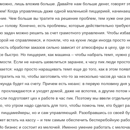
можно, лишь вложив больше. Давайте нам больше денег, говорят эт
ем! Когда управляешь даже одной маленькой пиццерией, начинаеш
ние. Чем больше вы тратите на решение проблем, тем хуже они р
ь» голову. Конечно, есть проблемы, которые действительно требуют
во задач можно решить за счет грамотного управления. Чтобы избав
орой не справляемся, и поняли, что на кухне люди иногда просто 
ость обработки заказов сильно зависит от атмосферы в цеху, где г
се быстро. Но пиццерия, как машина – чтобы набрать темп, нужно р
мости. Если не начать шевелиться заранее, к часу пик люди просто
ается: надо просто наращивать темп еще до того, как в этом появ
ратить на то, чтобы заготовить что-то за несколько часов до часа п
кунда будет на счету. Причем есть нюанс: в первую половину дня у
и прохлаждаются и уходят домой, даже не вспотев, а другие потом 
если подготовят цех к работе в час пик. Поэтому мы ввели отдельн
, что утром надо сделать для того, чтобы помочь тем, кто будет ра
о пиццамейкеры, но и сам управляющий. Разобравшись со своей бу
ет встать на кассу – и тем самым обеспечить бесперебойную работ
Но бизнес и состоит из мелочей. Именно умение работать с мелоч