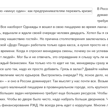
В Росс
думают
требуе
 Все наоборот Однажды я вошел в свою пиццерию во время ланча 
, вздыхали и ждали своей очереди человек двадцать. Хотел бы я с
ому нашествию гостей». Но причина столпотворения заключалась в
кой «Додо Пицце» работала только одна касса, а кухня просто не 
о времени. Когда я спросил менеджера смены, почему он не успевае
т людей». Мог бы и не отвечать, это оправдание я слышу чуть ли н
ждый бизнесмен. Как только что-то идет не так, менеджеры сразу ж
все шло так, надо их просто добавить. Грязь в залах? Давайте на
увеличим число курьеров. Выстроились очереди? Ну, ясное дело, н
 – и оно в России доминирует. Так мыслят у нас почти все. Возьм
щего маленькой пиццерии в провинциальном городе, хоть крупного
больших задач непременно требует еще больших ресурсов. Чтобы 
ких. Чтобы во дворе было чисто, надо набрать больше дворников. 
ь финансирование РЖД. Не всегда речь идет о коррупции. Многие л