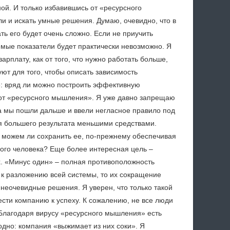
й. И только избавившись от «ресурсного
 и искать умные решения. Думаю, очевидно, что в
ть его будет очень сложно. Если не приучить
мые показатели будет практически невозможно. Я
арплату, как от того, что нужно работать больше,
ют для того, чтобы описать зависимость
е: вряд ли можно построить эффективную
я от «ресурсного мышления». Я уже давно запрещаю
 мы пошли дальше и ввели негласное правило под
я большего результата меньшими средствами.
 можем ли сохранить ее, по-прежнему обеспечивая
ного человека? Еще более интересная цель –
х. «Минус один» – полная противоположность
к разложению всей системы, то их сокращение
 неочевидные решения. Я уверен, что только такой
сти компанию к успеху. К сожалению, не все люди
 Благодаря вирусу «ресурсного мышления» есть
 одно: компания «выжимает из них соки». Я