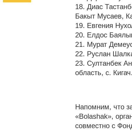
18. Диас Тастан
Бакыт Мусаев, Ка
19. Евгения Нухо
20. Елдос Баялыш
21. Мурат Демеуо
22. Руслан Шалка
23. Султанбек А
область, с. Кигач
Напомним, что за
«Bolashak», орг
совместно с Фон