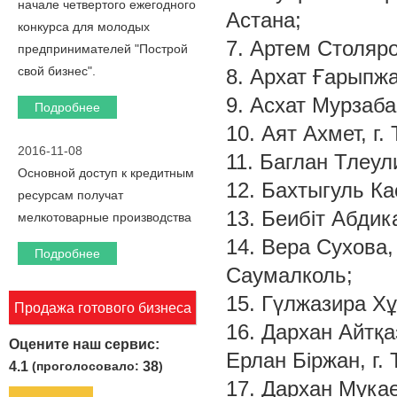
начале четвертого ежегодного
Астана;
конкурса для молодых
7. Артем Столяро
предпринимателей "Построй
свой бизнес".
8. Архат Ғарыпжа
9. Асхат Мурзаба
Подробнее
10. Аят Ахмет, г. 
2016-11-08
11. Баглан Тлеули
Основной доступ к кредитным
12. Бахтыгуль Ка
ресурсам получат
13. Беибіт Абдик
мелкотоварные производства
14. Вера Сухова,
Подробнее
Саумалколь;
15. Гүлжазира Хұ
Продажа готового бизнеса
16. Дархан Айтқ
Оцените наш сервис:
Ерлан Біржан, г.
4.1
(проголосовало:
38
)
17. Дархан Мукае