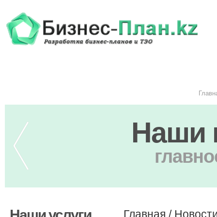
Главн
Наши 
главно
Наши услуги
Главная
/
Новост