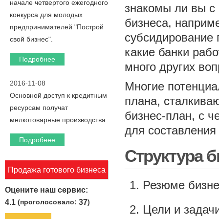
начале четвертого ежегодного
знакомы ли вы с
конкурса для молодых
бизнеса, наприм
предпринимателей "Построй
субсидирование 
свой бизнес".
какие банки раб
Подробнее
много других воп
2016-11-08
Многие потенциа
Основной доступ к кредитным
плана, сталкива
ресурсам получат
бизнес-план, с ч
мелкотоварные производства
для составления
Подробнее
Структура б
Продажа готового бизнеса
Резюме бизне
Оцените наш сервис:
4.1
(проголосовало:
37
)
Цели и задач