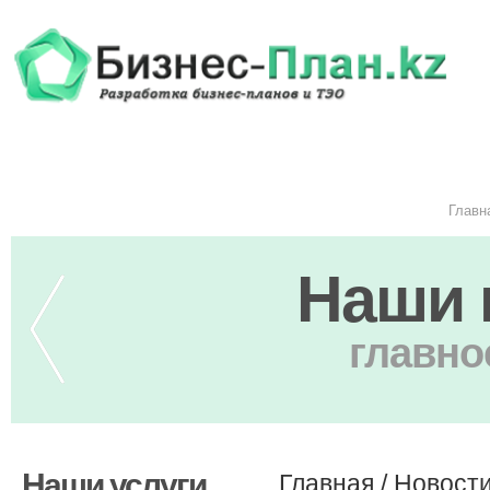
Главн
Наши 
главно
Наши услуги
Главная
/
Новост