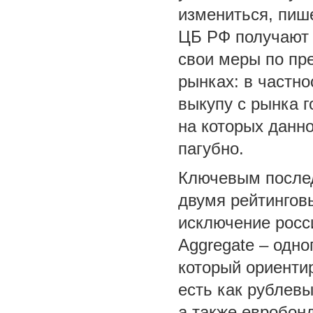
измениться, пиш
ЦБ РФ получают 
свои меры по пр
рынках: в частно
выкупу с рынка 
на которых данн
пагубно.
Ключевым послед
двумя рейтингов
исключение росси
Aggregate – одно
который ориенти
есть как рублевы
а также евробон