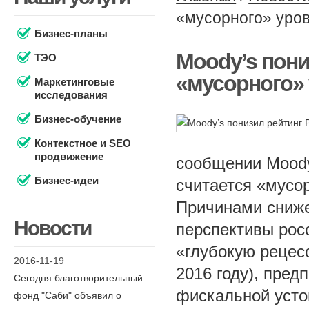
«мусорного» уро
Бизнес-планы
Moody’s пони
ТЭО
«мусорного»
Маркетинговые
исследования
Бизнес-обучение
Контекстное и SEO
продвижение
сообщении Moody’
Бизнес-идеи
считается «мусо
Причинами сниже
Новости
перспективы рос
«глубокую рецес
2016-11-19
2016 году), пре
Сегодня благотворительный
фискальной усто
фонд "Саби" объявил о