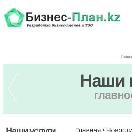
Главн
Наши 
главно
Наши услуги
Главная
/
Новост