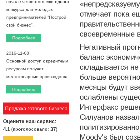
начале четвертого ежегодного
«непредсказуему
конкурса для молодых
отмечает пока ещ
предпринимателей "Построй
правительственн
свой бизнес".
своевременные в
Подробнее
Негативный прогн
2016-11-08
баланс экономич
Основной доступ к кредитным
складывается не 
ресурсам получат
больше вероятно
мелкотоварные производства
месяцы будут вв
Подробнее
ослаблены сущес
Интерфакс решен
Продажа готового бизнеса
Силуанов назвал
Оцените наш сервис:
политизированно
4.1
(проголосовало:
37
)
Moody's был соз