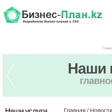
Главн
Наши 
главно
Наши услуги
Главная
/
Новост