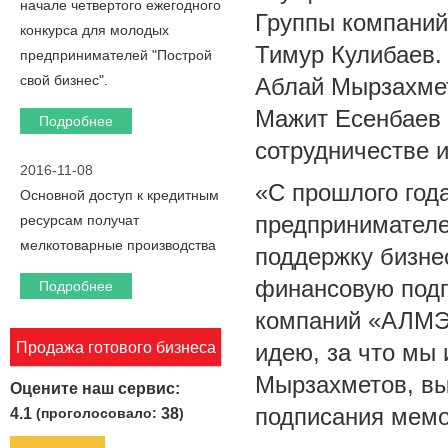
начале четвертого ежегодного
Группы компаний
конкурса для молодых
Тимур Кулибаев.
предпринимателей "Построй
свой бизнес".
Аблай Мырзахме
Мажит Есенбаев
Подробнее
сотрудничестве 
2016-11-08
«С прошлого год
Основной доступ к кредитным
предпринимател
ресурсам получат
мелкотоварные производства
поддержку бизне
финансовую подп
Подробнее
компаний «АЛМЭК
Продажа готового бизнеса
идею, за что мы 
Мырзахметов, вы
Оцените наш сервис:
подписания мем
4.1
(проголосовало:
38
)