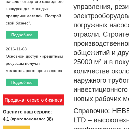
начале четвертого ежегодного
управления, рез
конкурса для молодых
электрооборудов
предпринимателей "Построй
свой бизнес".
погружных насос
отрасли. Строите
Подробнее
производственног
2016-11-08
общежитий и дру
Основной доступ к кредитным
25000 м² и в пок
ресурсам получат
количестве около
мелкотоварные производства
наружного трубо
Подробнее
инвестиционного 
новых рабочих м
Продажа готового бизнеса
Справочно: HE
Оцените наш сервис:
LTD – высокотех
4.1
(проголосовало:
38
)