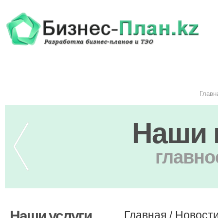
Главн
Наши 
главно
Наши услуги
Главная
/
Новост