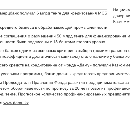
Национа
дочерня
Казкомм
 среднего бизнеса в обрабатывающей промышленности.
е соглашения о размещении 50 млрд тенге для финансирования м
нности были подписаны с 13 банками второго уровня.
ре банков одним из основных критериев выбора (помимо размера 
 и коэффициента достаточности капитала) стало наличие у банка х
сего средств на кредитование от Фонда «Даму» получили Казкомме
 условиям программы, банки должны кредитовать предпринимателей
м Председателя Правления Фонда развития предпринимательства 
учетом оборачиваемости по прогнозу за 20 лет позволит профинан
рд. тенге. Прогнозное количество профинансированных предприятий
:
www.damu.kz