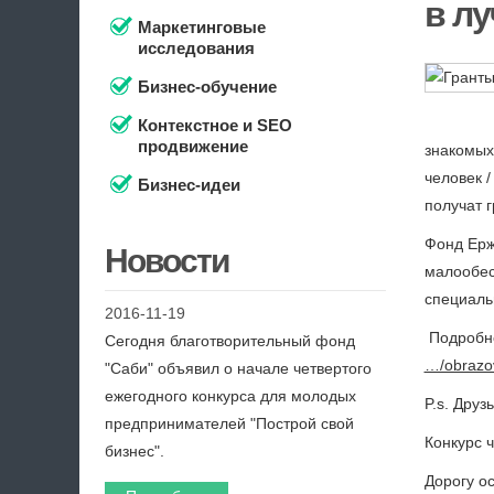
в лу
Маркетинговые
исследования
Бизнес-обучение
Контекстное и SEO
продвижение
знакомых
человек 
Бизнес-идеи
получат г
Фонд Ерж
Новости
малообес
специаль
2016-11-19
Подробне
Сегодня благотворительный фонд
…/obrazov
"Саби" объявил о начале четвертого
ежегодного конкурса для молодых
P.s. Дру
предпринимателей "Построй свой
Конкурс ч
бизнес".
Дорогу о