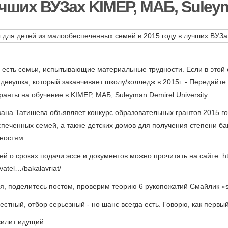
чших ВУЗах KIMEP, МАБ, Suleyma
 есть семьи, испытывающие материальные трудности. Если в этой
/ девушка, который заканчивает школу/колледж в 2015г. - Передай
ранты на обучение в KIMEP, МАБ, Suleyman Demirel University.
ана Татишева объявляет конкурс образовательных грантов 2015 го
печенных семей, а также детских домов для получения степени б
ностям.
й о сроках подачи эссе и документов можно прочитать на сайте.
h
atel…/bakalavriat/
зья, поделитесь постом, проверим теорию 6 рукопожатий Смайлик «s
естный, отбор серьезный - но шанс всегда есть. Говорю, как первы
силит идущий