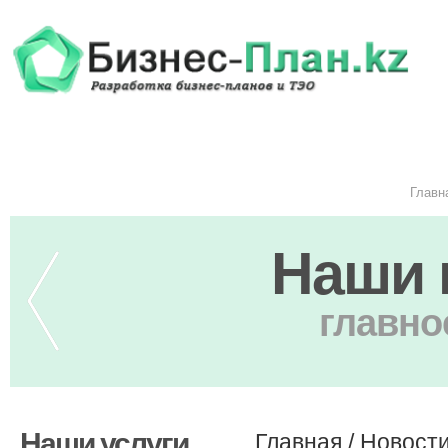
Главн
Наши 
главно
Наши услуги
Главная
/
Новост