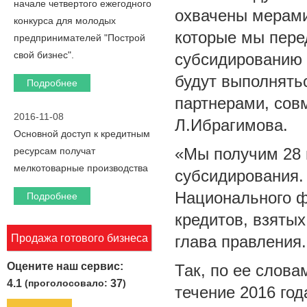
начале четвертого ежегодного
охвачены мерами
конкурса для молодых
которые мы перед
предпринимателей "Построй
свой бизнес".
субсидированию 
будут выполнять
Подробнее
партнерами, совм
2016-11-08
Л.Ибрагимова.
Основной доступ к кредитным
«Мы получим 28 
ресурсам получат
мелкотоварные производства
субсидирования.
Национального ф
Подробнее
кредитов, взятых
Продажа готового бизнеса
глава правления.
Оцените наш сервис:
Так, по ее слова
4.1
(проголосовало:
37
)
течение 2016 год