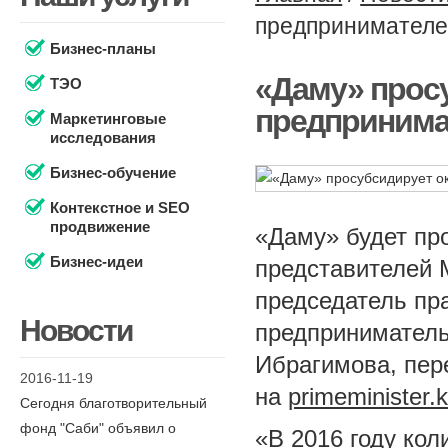
предпринимателей
Бизнес-планы
«Даму» просу
ТЭО
предпринимат
Маркетинговые
исследования
Бизнес-обучение
Контекстное и SEO
продвижение
«Даму» будет пр
Бизнес-идеи
представителей 
председатель пр
Новости
предприниматель
Ибрагимова, пер
2016-11-19
на
primeminister.
Сегодня благотворительный
фонд "Саби" объявил о
«В 2016 году кол