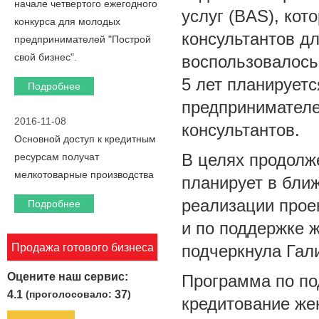
начале четвертого ежегодного
услуг (BAS), кот
конкурса для молодых
консультантов д
предпринимателей "Построй
свой бизнес".
воспользовалось
5 лет планируетс
Подробнее
предпринимателе
2016-11-08
консультантов.
Основной доступ к кредитным
В целях продолж
ресурсам получат
мелкотоварные производства
планирует в бли
реализации прое
Подробнее
и по поддержке ж
Продажа готового бизнеса
подчеркнула Гал
Оцените наш сервис:
Программа по по
4.1
(проголосовало:
37
)
кредитование ж