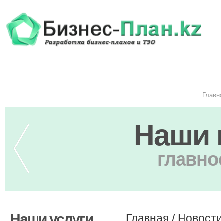
Главн
Наши 
главно
Наши услуги
Главная
/
Новост